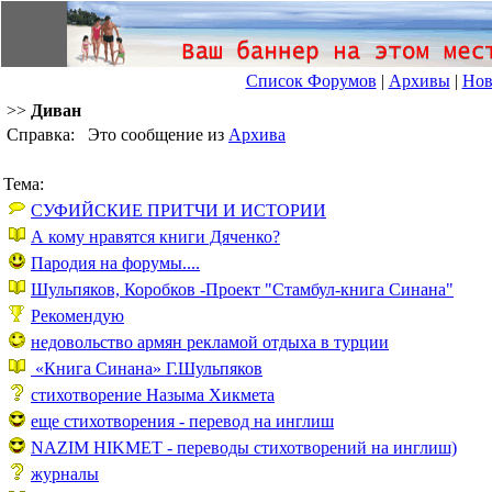
Список Форумов
|
Архивы
|
Нов
>>
Диван
Справка: Это сообщение из
Архива
Тема:
СУФИЙСКИЕ ПРИТЧИ И ИСТОРИИ
А кому нравятся книги Дяченко?
Пародия на форумы....
Шульпяков, Коробков -Проект "Стамбул-книга Синана"
Рекомендую
недовольство армян рекламой отдыха в турции
«Книга Синана» Г.Шульпяков
стихотворение Назыма Хикмета
еще стихотворения - перевод на инглиш
NAZIM HIKMET - переводы стихотворений на инглиш)
журналы