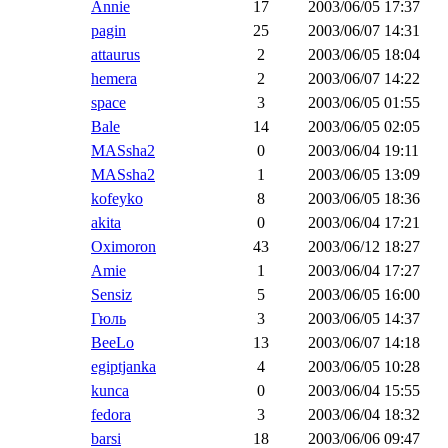
Annie
17
2003/06/05 17:37
pagin
25
2003/06/07 14:31
attaurus
2
2003/06/05 18:04
hemera
2
2003/06/07 14:22
space
3
2003/06/05 01:55
Bale
14
2003/06/05 02:05
MASsha2
0
2003/06/04 19:11
MASsha2
1
2003/06/05 13:09
kofeyko
8
2003/06/05 18:36
akita
0
2003/06/04 17:21
Oximoron
43
2003/06/12 18:27
Amie
1
2003/06/04 17:27
Sensiz
5
2003/06/05 16:00
Гюль
3
2003/06/05 14:37
BeeLo
13
2003/06/07 14:18
egiptjanka
4
2003/06/05 10:28
kunca
0
2003/06/04 15:55
fedora
3
2003/06/04 18:32
barsi
18
2003/06/06 09:47