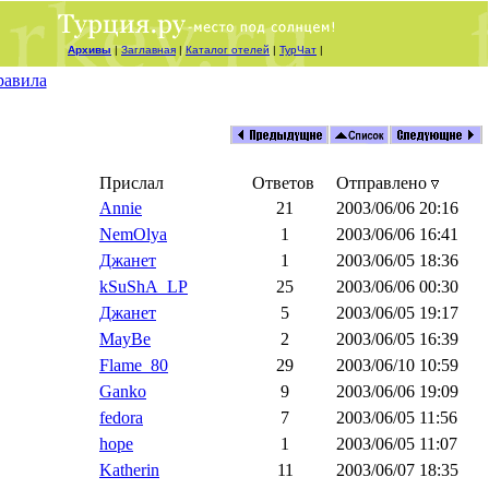
Архивы
|
Заглавная
|
Каталог отелей
|
ТурЧат
|
равила
Прислал
Ответов
Отправлено
Annie
21
2003/06/06 20:16
NemOlya
1
2003/06/06 16:41
Джанет
1
2003/06/05 18:36
kSuShA_LP
25
2003/06/06 00:30
Джанет
5
2003/06/05 19:17
MayBe
2
2003/06/05 16:39
Flame_80
29
2003/06/10 10:59
Ganko
9
2003/06/06 19:09
fedora
7
2003/06/05 11:56
hope
1
2003/06/05 11:07
Katherin
11
2003/06/07 18:35