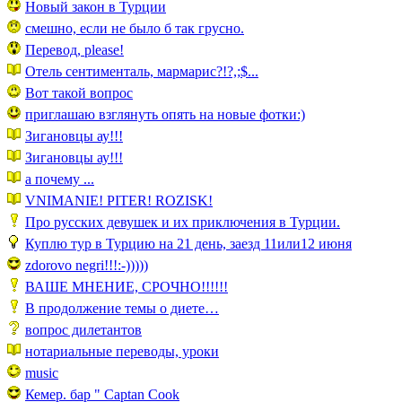
Новый закон в Турции
смешно, если не было б так грусно.
Перевод, please!
Отель сентименталь, мармарис?!?,;$...
Вот такой вопрос
приглашаю взглянуть опять на новые фотки:)
Зигановцы ау!!!
Зигановцы ау!!!
а почему ...
VNIMANIE! PITER! ROZISK!
Про русских девушек и их приключения в Турции.
Куплю тур в Турцию на 21 день, заезд 11или12 июня
zdorovo negri!!!:-)))))
ВАШЕ МНЕНИЕ, СРОЧНО!!!!!!
В продолжение темы о диете…
вопрос дилетантов
нотариальные переводы, уроки
music
Кемер. бар " Captan Cook