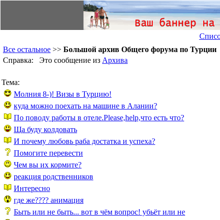
Списо
Все остальное
>>
Большой архив Общего форума по Турции
Справка: Это сообщение из
Архива
Тема:
Молния 8-)! Визы в Турцию!
куда можно поехать на машине в Алании?
По поводу работы в отеле.Please,help,что есть что?
Ща буду колдовать
И почему любовь раба достатка и успеха?
Помогите перевести
Чем вы их кормите?
реакция родственников
Интересно
где же???? анимация
Быть или не быть... вот в чём вопрос! убьёт или не