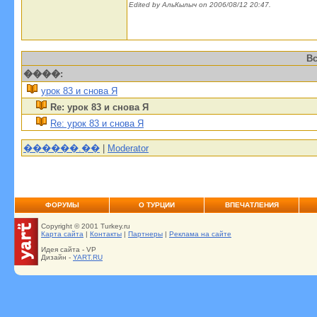
Edited by АльКылыч on 2006/08/12 20:47.
Вс
����:
урок 83 и снова Я
Re: урок 83 и снова Я
Re: урок 83 и снова Я
������.��
|
Moderator
ФОРУМЫ
О ТУРЦИИ
ВПЕЧАТЛЕНИЯ
Copyright © 2001 Turkey.ru
Карта сайта
|
Контакты
|
Партнеры
|
Реклама на сайте
Идея сайта - VP
Дизайн -
YART.RU