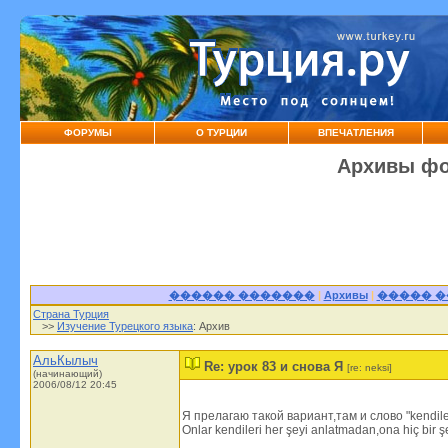
ФОРУМЫ
О ТУРЦИИ
ВПЕЧАТЛЕНИЯ
Архивы фо
������ �������
|
Архивы
|
����� 
Страна Турция
>>
Изучение Турецкого языка
: Архив
АльКылыч
Re: урок 83 и снова Я
[re: neksi]
(начинающий)
2006/08/12 20:45
Я прелагаю такой вариант,там и слово "kendile
Onlar kendileri her şeyi anlatmadan,ona hiç bir 