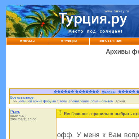
ФОРУМЫ
О ТУРЦИИ
ВПЕЧАТЛЕНИЯ
Архивы фо
������ �������
|
Архивы
|
����� 
Все остальное
>>
Большой архив форума Отели, впечатления, обмен опытом
: Архив
Рысь
Re: Главное - правильно выбрать от
(бывалый)
2004/08/31 15:00
офф. У меня к Вам вопро