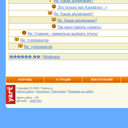
Re: Какая а/компания?
Это только про Аэрофлот :-)
Re: Какая а/компания?
Re: Какая а/компания?
Так надо пароль сказать!
Re: Главное - правильно выбрать отель!
Re: туроператор
Re: туроператор
������.��
|
Moderator
ФОРУМЫ
О ТУРЦИИ
ВПЕЧАТЛЕНИЯ
Copyright © 2001 Turkey.ru
Карта сайта
|
Контакты
|
Партнеры
|
Реклама на сайте
Идея сайта - VP
Дизайн -
YART.RU