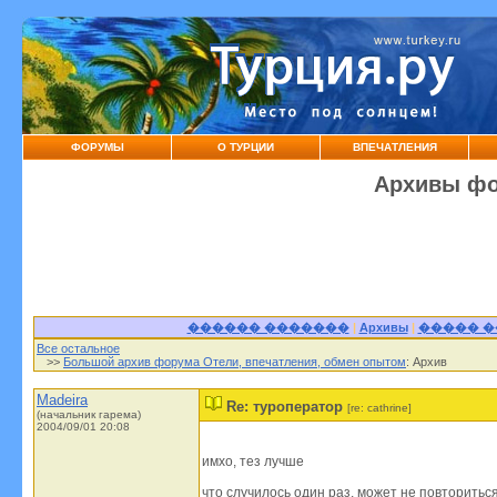
ФОРУМЫ
О ТУРЦИИ
ВПЕЧАТЛЕНИЯ
Архивы фо
������ �������
|
Архивы
|
����� 
Все остальное
>>
Большой архив форума Отели, впечатления, обмен опытом
: Архив
Madeira
Re: туроператор
[re: cathrine]
(начальник гарема)
2004/09/01 20:08
имхо, тез лучше
что случилось один раз, может не повториться