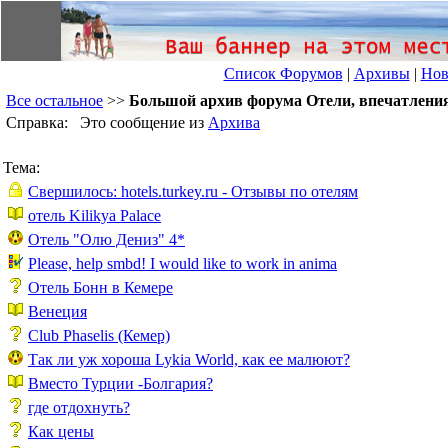
Список Форумов
|
Архивы
|
Нов
Все остальное
>>
Большой архив форума Отели, впечатлени
Справка: Это сообщение из
Архива
Тема:
Свершилось: hotels.turkey.ru - Отзывы по отелям
отель Kilikya Palace
Отель "Олю Дениз" 4*
Please, help smbd! I would like to work in anima
Отель Бонн в Кемере
Венеция
Club Phaselis (Кемер)
Так ли уж хороша Lykia World, как ее малюют?
Вместо Турции -Болгария?
где отдохнуть?
Как цены