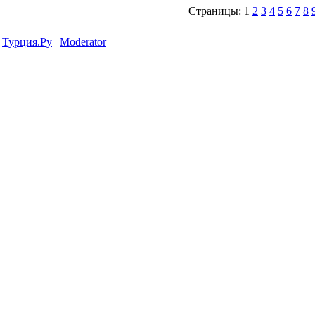
Страницы: 1
2
3
4
5
6
7
8
Турция.Ру
|
Moderator