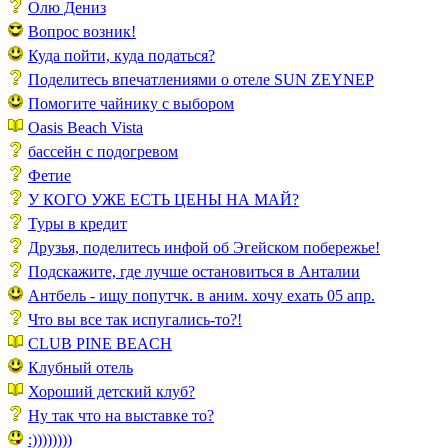
Олю Дениз
Вопрос возник!
Куда пойти, куда податься?
Поделитесь впечатлениями о отеле SUN ZEYNEP
Помогите чайнику с выбором
Oasis Beach Vista
бассейн с подогревом
Фетие
У КОГО УЖЕ ЕСТЬ ЦЕНЫ НА МАЙ?
Туры в кредит
Друзья, поделитесь инфой об Эгейском побережье!
Подскажите, где лучше остановиться в Анталии
Антбель - ищу попутчк. в аним. хочу ехать 05 апр.
Что вы все так испугались-то?!
CLUB PINE BEACH
Клубный отель
Хороший детский клуб?
Ну так что на выставке то?
:))))))))