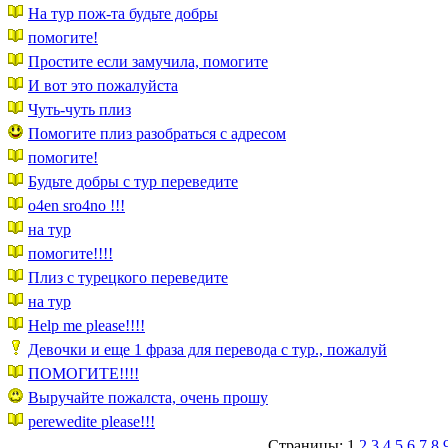
На тур пож-та будьте добры
помогите!
Простите если замучила, помогите
И вот это пожалуйста
Чуть-чуть плиз
Помогите плиз разобраться с адресом
помогите!
Будьте добры с тур переведите
o4en sro4no !!!
на тур
помогите!!!!
Плиз с турецкого переведите
на тур
Help me please!!!!
Девочки и еще 1 фраза для перевода с тур., пожалуй
ПОМОГИТЕ!!!!
Выручайте пожалста, очень прошу
perewedite please!!!
Страницы: 1
2
3
4
5
6
7
8