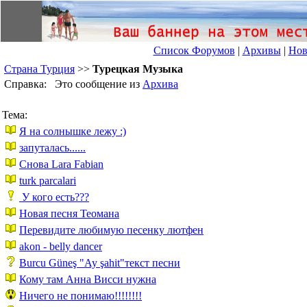
Список Форумов
|
Архивы
|
Нов
Страна Турция
>>
Турецкая Музыка
Справка: Это сообщение из
Архива
Тема:
Я на солнышке лежу :)
запуталась......
Снова Lara Fabian
turk parcalari
У кого есть???
Новая песня Теомана
Перевидите любимую песенку лютфен
akon - belly dancer
Burcu Güneş "Ay şahit"текст песни
Кому там Анна Висси нужна
Ничего не понимаю!!!!!!!!