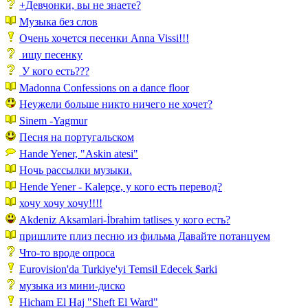
+Девчонки, вы не знаете?
Музыка без слов
Очень хочется песенки Anna Vissi!!!
ищу песенку
У кого есть???
Madonna Confessions on a dance floor
Неужели больше никто ничего не хочет?
Sinem -Yagmur
Песня на португальском
Hande Yener, "Askin atesi"
Ночь рассылки музыки.
Hende Yener - Kalepçe, у кого есть перевод?
хочу хочу хочу!!!!
Akdeniz Aksamlari-İbrahim tatlises у кого есть?
пришлите плиз песню из фильма Давайте потанцуем
Что-то вроде опроса
Eurovision'da Turkiye'yi Temsil Edecek $arki
музыка из мини-диско
Hicham El Haj "Sheft El Ward"