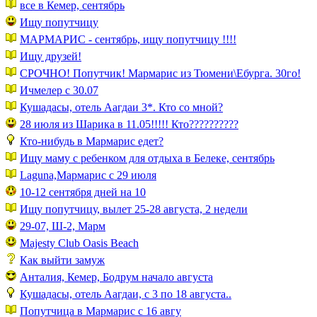
все в Кемер, сентябрь
Ищу попутчицу
МАРМАРИС - сентябрь, ищу попутчицу !!!!
Ищу друзей!
СРОЧНО! Попутчик! Мармарис из Тюмени\Ебурга. 30го!
Ичмелер с 30.07
Кушадасы, отель Аагдаи 3*. Кто со мной?
28 июля из Шарика в 11.05!!!!! Кто??????????
Кто-нибудь в Мармарис едет?
Ищу маму с ребенком для отдыха в Белеке, сентябрь
Laguna,Мармарис c 29 июля
10-12 сентября дней на 10
Ищу попутчицу, вылет 25-28 августа, 2 недели
29-07, Ш-2, Марм
Majesty Club Oasis Beach
Как выйти замуж
Анталия, Кемер, Бодрум начало августа
Кушадасы, отель Аагдаи, с 3 по 18 августа..
Попутчица в Мармарис с 16 авгу