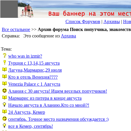
Список Форумов
|
Архивы
|
Нов
Все остальное
>>
Архив форума Поиск попутчика, знакомств
Справка: Это сообщение из
Архива
Тема:
who was in izmir?
Турция с 13,14,15 августа
Лагуна,Мармарис,29 июля
Кто в отель Венеция????
Venezia Palace c 1 Августа
Алания с 30 августа! Ищем веселых попутчиков!
Мармарис из питера в конце августа
Начало августа в Аланию.Кто со мной?!
24 Августа, Кемер
сентябрь. Точное место назначения обсуждается :)
все в Кемер, сентябрь!