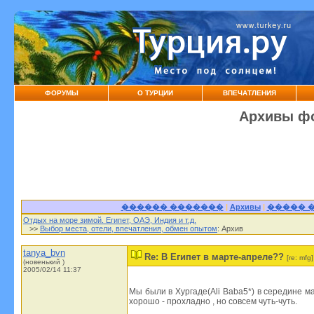
ФОРУМЫ
О ТУРЦИИ
ВПЕЧАТЛЕНИЯ
Архивы фо
������ �������
|
Архивы
|
����� 
Отдых на море зимой. Египет, ОАЭ, Индия и т.д.
>>
Выбор места, отели, впечатления, обмен опытом
: Архив
tanya_bvn
Re: В Египет в марте-апреле??
[re: mfg]
(новенький )
2005/02/14 11:37
Мы были в Хургаде(Ali Baba5*) в середине м
хорошо - прохладно , но совсем чуть-чуть.