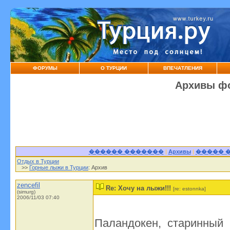
ФОРУМЫ
О ТУРЦИИ
ВПЕЧАТЛЕНИЯ
Архивы фо
������ �������
|
Архивы
|
����� 
Отдых в Турции
>>
Горные лыжи в Турции
: Архив
zencefil
Re: Хочу на лыжи!!!
[re: estonnka]
(simurg)
2006/11/03 07:40
Паландокен, старинный 