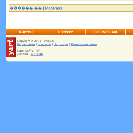
������.��
|
Moderator
ФОРУМЫ
О ТУРЦИИ
ВПЕЧАТЛЕНИЯ
Copyright © 2001 Turkey.ru
Карта сайта
|
Контакты
|
Партнеры
|
Реклама на сайте
Идея сайта - VP
Дизайн -
YART.RU