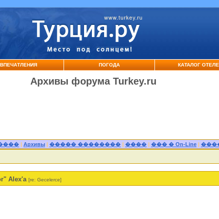
ВПЕЧАТЛЕНИЯ
ПОГОДА
КАТАЛОГ ОТЕЛ
Архивы форума Turkey.ru
����
|
Архивы
|
����� ��������
|
����
|
��� � On-Line
|
���
r" Alex'a
[re: Gecelerce]