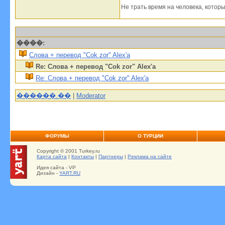
Не трать время на человека, которы
����:
Слова + перевод "Cok zor" Alex'a
Re: Слова + перевод "Cok zor" Alex'a
Re: Слова + перевод "Cok zor" Alex'a
������.��
|
Moderator
ФОРУМЫ
О ТУРЦИИ
Copyright © 2001 Turkey.ru
Карта сайта
|
Контакты
|
Партнеры
|
Реклама на сайте
Идея сайта - VP
Дизайн -
YART.RU