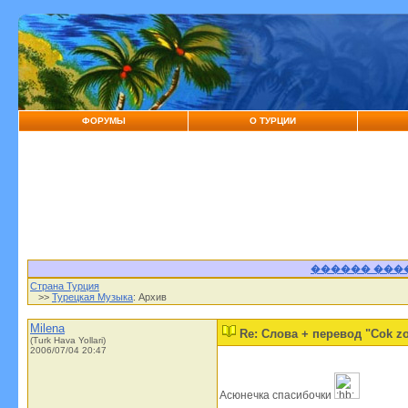
ФОРУМЫ
О ТУРЦИИ
������ ���
Страна Турция
>>
Турецкая Музыка
: Архив
Milena
Re: Слова + перевод "Cok zo
(Turk Hava Yollari)
2006/07/04 20:47
Асюнечка спасибочки