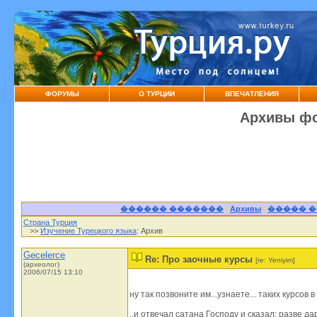
ФОРУМЫ
О ТУРЦИИ
ВПЕЧАТЛЕНИЯ
Архивы фо
������ �������
|
Архивы
|
����� 
Страна Турция
>>
Изучение Турецкого языка
: Архив
Gecelerce
Re: Про заочные курсы
[re: Yeniyim]
(археолог)
2006/07/15 13:10
ну так позвоните им...узнаете... таких курсов
..и отвечал сатана Господу и сказал: разве да