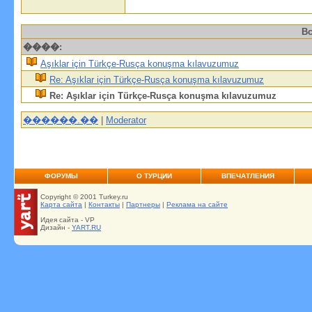
Вс
����:
Aşıklar için Türkçe-Rusça konuşma kılavuzumuz
Re: Aşıklar için Türkçe-Rusça konuşma kılavuzumuz
Re: Aşıklar için Türkçe-Rusça konuşma kılavuzumuz
������.��
|
Moderator
ФОРУМЫ
О ТУРЦИИ
ВПЕЧАТЛЕНИЯ
Copyright © 2001 Turkey.ru
Карта сайта
|
Контакты
|
Партнеры
|
Реклама на сайте
Идея сайта - VP
Дизайн -
YART.RU