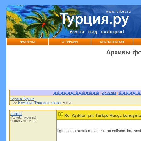
ФОРУМЫ
О ТУРЦИИ
ВПЕЧАТЛЕНИЯ
Архивы фо
������ �������
|
Архивы
|
����� 
Страна Турция
>>
Изучение Турецкого языка
: Архив
sarma
Re: Aşıklar için Türkçe-Rusça konuşm
(Голубая мечеть)
2006/07/13 11:52
ilginc, ama buyuk mu olacak bu calisma, kac sayf