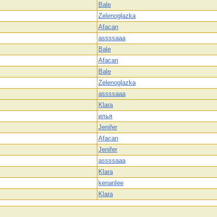
Bale
Zelenoglazka
Afacan
assssaaa
Bale
Afacan
Bale
Zelenoglazka
assssaaa
Klara
илья
Jenifer
Afacan
Jenifer
assssaaa
Klara
kenanlee
Klara