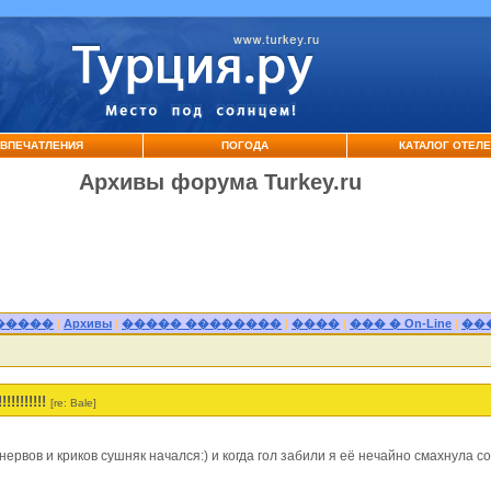
ВПЕЧАТЛЕНИЯ
ПОГОДА
КАТАЛОГ ОТЕЛ
Архивы форума Turkey.ru
�����
|
Архивы
|
����� ��������
|
����
|
��� � On-Line
|
��
!!!!!!!!!
[re: Bale]
ервов и криков сушняк начался:) и когда гол забили я её нечайно смахнула со 