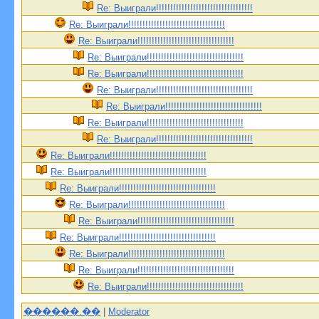
Re: Выиграли!!!!!!!!!!!!!!!!!!!!!!!!!!!!!!!!!!
Re: Выиграли!!!!!!!!!!!!!!!!!!!!!!!!!!!!!!!!!!
Re: Выиграли!!!!!!!!!!!!!!!!!!!!!!!!!!!!!!!!!!
Re: Выиграли!!!!!!!!!!!!!!!!!!!!!!!!!!!!!!!!!!
Re: Выиграли!!!!!!!!!!!!!!!!!!!!!!!!!!!!!!!!!!
Re: Выиграли!!!!!!!!!!!!!!!!!!!!!!!!!!!!!!!!!!
Re: Выиграли!!!!!!!!!!!!!!!!!!!!!!!!!!!!!!!!!!
Re: Выиграли!!!!!!!!!!!!!!!!!!!!!!!!!!!!!!!!!!
Re: Выиграли!!!!!!!!!!!!!!!!!!!!!!!!!!!!!!!!!!
Re: Выиграли!!!!!!!!!!!!!!!!!!!!!!!!!!!!!!!!!!
Re: Выиграли!!!!!!!!!!!!!!!!!!!!!!!!!!!!!!!!!!
Re: Выиграли!!!!!!!!!!!!!!!!!!!!!!!!!!!!!!!!!!
Re: Выиграли!!!!!!!!!!!!!!!!!!!!!!!!!!!!!!!!!!
Re: Выиграли!!!!!!!!!!!!!!!!!!!!!!!!!!!!!!!!!!
Re: Выиграли!!!!!!!!!!!!!!!!!!!!!!!!!!!!!!!!!!
Re: Выиграли!!!!!!!!!!!!!!!!!!!!!!!!!!!!!!!!!!
Re: Выиграли!!!!!!!!!!!!!!!!!!!!!!!!!!!!!!!!!!
Re: Выиграли!!!!!!!!!!!!!!!!!!!!!!!!!!!!!!!!!!
������.��
|
Moderator