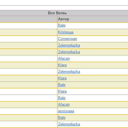
Вся Ветвь
Автор
Bale
Kristюша
Солнечная
Zelenoglazka
Zelenoglazka
Afacan
Klara
Zelenoglazka
Klara
Bale
Klara
Bale
Afacan
assssaaa
Bale
Zelenoglazka