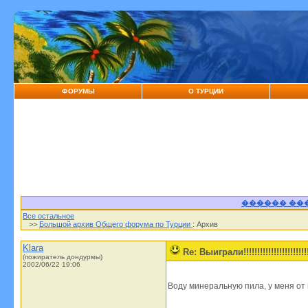
ФОРУМЫ
О ТУРЦИИ
������ ��
Все остальное
>>
Большой архив Общего форума по Турции
: Архив
Klara
Re: Выиграли!!!!!!!!!!!!!!!!!!!!!!!!!
(пожиратель дондурмы)
2002/06/22 19:06
Воду минеральную пила, у меня от н