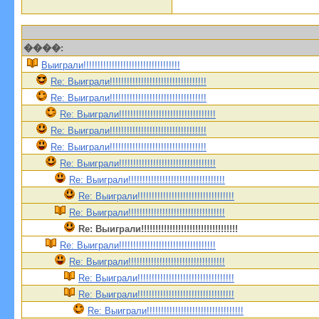
����:
Выиграли!!!!!!!!!!!!!!!!!!!!!!!!!!!!!!!!!!
Re: Выиграли!!!!!!!!!!!!!!!!!!!!!!!!!!!!!!!!!!
Re: Выиграли!!!!!!!!!!!!!!!!!!!!!!!!!!!!!!!!!!
Re: Выиграли!!!!!!!!!!!!!!!!!!!!!!!!!!!!!!!!!!
Re: Выиграли!!!!!!!!!!!!!!!!!!!!!!!!!!!!!!!!!!
Re: Выиграли!!!!!!!!!!!!!!!!!!!!!!!!!!!!!!!!!!
Re: Выиграли!!!!!!!!!!!!!!!!!!!!!!!!!!!!!!!!!!
Re: Выиграли!!!!!!!!!!!!!!!!!!!!!!!!!!!!!!!!!!
Re: Выиграли!!!!!!!!!!!!!!!!!!!!!!!!!!!!!!!!!!
Re: Выиграли!!!!!!!!!!!!!!!!!!!!!!!!!!!!!!!!!!
Re: Выиграли!!!!!!!!!!!!!!!!!!!!!!!!!!!!!!!!!!
Re: Выиграли!!!!!!!!!!!!!!!!!!!!!!!!!!!!!!!!!!
Re: Выиграли!!!!!!!!!!!!!!!!!!!!!!!!!!!!!!!!!!
Re: Выиграли!!!!!!!!!!!!!!!!!!!!!!!!!!!!!!!!!!
Re: Выиграли!!!!!!!!!!!!!!!!!!!!!!!!!!!!!!!!!!
Re: Выиграли!!!!!!!!!!!!!!!!!!!!!!!!!!!!!!!!!!