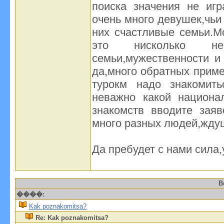
поиска значения не игр
очень много девушек,чьи
них счастливые семьи.М
это нисколько не
семьи,мужественности и 
да,много обратных приме
турокм надо знакомит
неважно какой национа
знакомств вводите заяв
много разных людей,жду
Да пребудет с нами сила,у
В
����:
Kak poznakomitsa?
Re: Kak poznakomitsa?