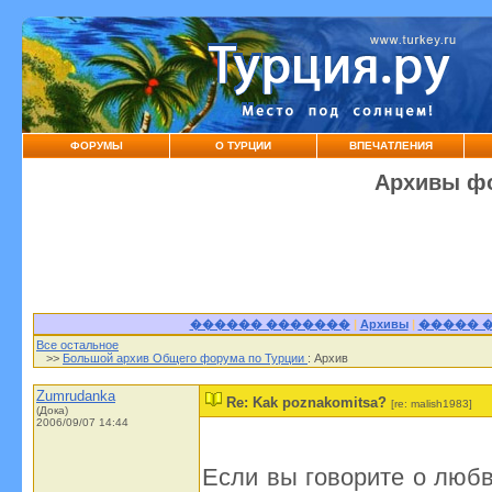
ФОРУМЫ
О ТУРЦИИ
ВПЕЧАТЛЕНИЯ
Архивы фо
������ �������
|
Архивы
|
����� 
Все остальное
>>
Большой архив Общего форума по Турции
: Архив
Zumrudanka
Re: Kak poznakomitsa?
[re: malish1983]
(Дока)
2006/09/07 14:44
Если вы говорите о любв