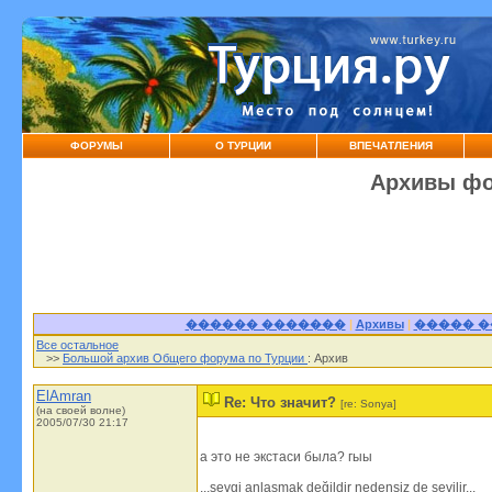
ФОРУМЫ
О ТУРЦИИ
ВПЕЧАТЛЕНИЯ
Архивы фо
������ �������
|
Архивы
|
����� 
Все остальное
>>
Большой архив Общего форума по Турции
: Архив
ElAmran
Re: Что значит?
[re: Sonya]
(на своей волне)
2005/07/30 21:17
а это не экстаси была? гыы
...sevgi anlaşmak değildir nedensiz de sevilir...