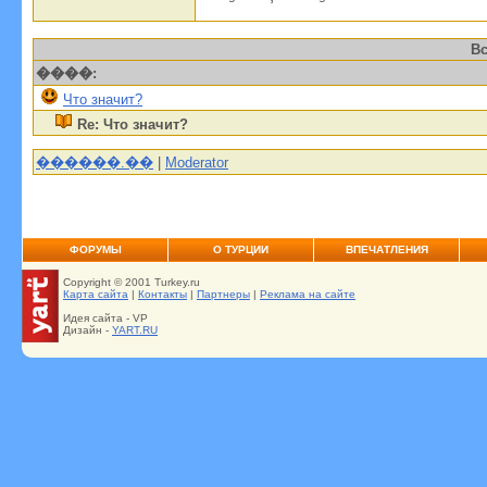
Вс
����:
Что значит?
Re: Что значит?
������.��
|
Moderator
ФОРУМЫ
О ТУРЦИИ
ВПЕЧАТЛЕНИЯ
Copyright © 2001 Turkey.ru
Карта сайта
|
Контакты
|
Партнеры
|
Реклама на сайте
Идея сайта - VP
Дизайн -
YART.RU