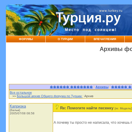
ФОРУМЫ
О ТУРЦИИ
ВПЕЧАТЛЕНИЯ
Архивы фо
������ �������
|
Архивы
|
����� 
Все остальное
>>
Большой архив Общего форума по Турции
: Архив
Капризка
Re: Помогите найти песенку
[re: Модель]
(балык)
2005/07/08 08:58
А почему ты просто не написала, что хочешь п