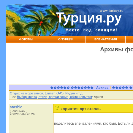
ФОРУМЫ
О ТУРЦИИ
ВПЕЧАТЛЕНИЯ
Архивы фо
������ �������
|
Архивы
|
����� 
Отдых на море зимой. Египет, ОАЭ, Индия и т.д.
>>
Выбор места, отели, впечатления, обмен опытом
: Архив
stasbio
коринтия арт отелль
(новенький )
2002/06/04 20:26
поделитесь впечатлениями, кто был. Есть ли