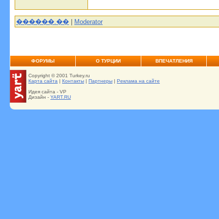
������.��
|
Moderator
ФОРУМЫ
О ТУРЦИИ
ВПЕЧАТЛЕНИЯ
Copyright © 2001 Turkey.ru
Карта сайта
|
Контакты
|
Партнеры
|
Реклама на сайте
Идея сайта - VP
Дизайн -
YART.RU