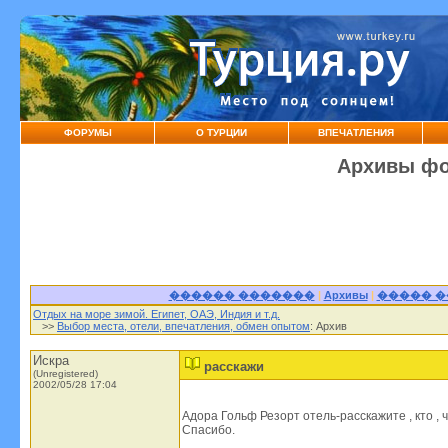
ФОРУМЫ
О ТУРЦИИ
ВПЕЧАТЛЕНИЯ
Архивы фо
������ �������
|
Архивы
|
����� 
Отдых на море зимой. Египет, ОАЭ, Индия и т.д.
>>
Выбор места, отели, впечатления, обмен опытом
: Архив
Искра
расскажи
(Unregistered)
2002/05/28 17:04
Aдора Гольф Резорт отель-расскажите , кто , ч
Спасибо.