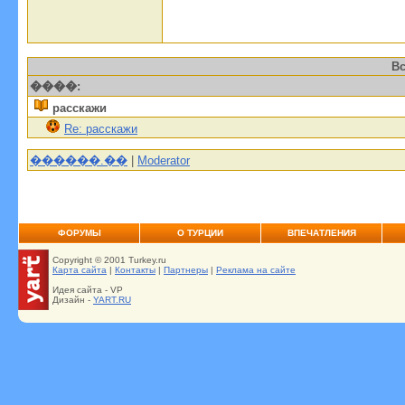
Вс
����:
расскажи
Re: расскажи
������.��
|
Moderator
ФОРУМЫ
О ТУРЦИИ
ВПЕЧАТЛЕНИЯ
Copyright © 2001 Turkey.ru
Карта сайта
|
Контакты
|
Партнеры
|
Реклама на сайте
Идея сайта - VP
Дизайн -
YART.RU