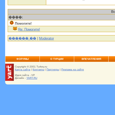
Вс
����:
Помогите!
Re: Помогите!
������.��
|
Moderator
ФОРУМЫ
О ТУРЦИИ
ВПЕЧАТЛЕНИЯ
Copyright © 2001 Turkey.ru
Карта сайта
|
Контакты
|
Партнеры
|
Реклама на сайте
Идея сайта - VP
Дизайн -
YART.RU