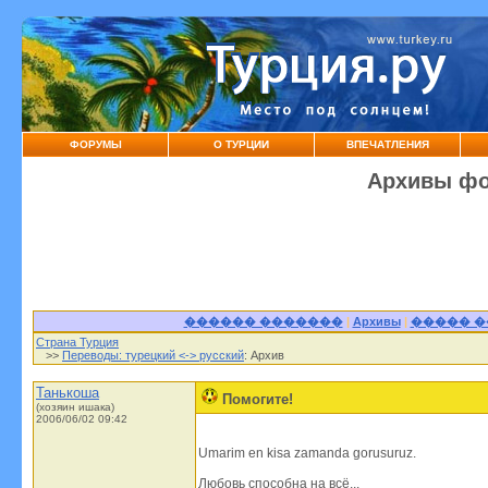
ФОРУМЫ
О ТУРЦИИ
ВПЕЧАТЛЕНИЯ
Архивы фо
������ �������
|
Архивы
|
����� 
Страна Турция
>>
Переводы: турецкий <-> русский
: Архив
Танькоша
Помогите!
(хозяин ишака)
2006/06/02 09:42
Umarim en kisa zamanda gorusuruz.
Любовь способна на всё,,,