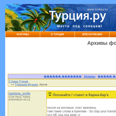
ФОРУМЫ
О ТУРЦИИ
ВПЕЧАТЛЕНИЯ
Архивы фо
������ �������
|
Архивы
|
����� 
Страна Турция
>>
Турецкая Музыка
: Архив
nastena_smile
Опознайте / ставят в Карма-бар'e
(Turk Hava Yollari)
2006/08/20 00:12
песня на инглише, поет мужчина,
там такие слова в припеве - So clap your hands l
это НЕ cha cha slide =(