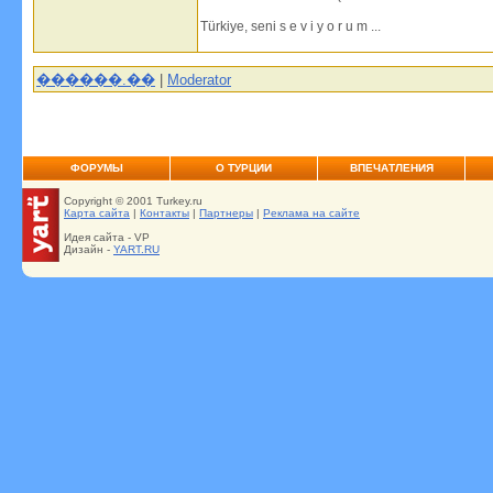
Türkiye, seni s e v i y o r u m ...
������.��
|
Moderator
ФОРУМЫ
О ТУРЦИИ
ВПЕЧАТЛЕНИЯ
Copyright © 2001 Turkey.ru
Карта сайта
|
Контакты
|
Партнеры
|
Реклама на сайте
Идея сайта - VP
Дизайн -
YART.RU