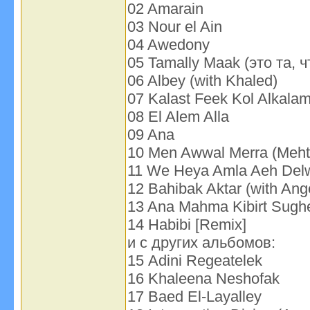
02 Amarain
03 Nour el Ain
04 Awedony
05 Tamally Maak (это та,
06 Albey (with Khaled)
07 Kalast Feek Kol Alkala
08 El Alem Alla
09 Ana
10 Men Awwal Merra (Meht
11 We Heya Amla Aeh Del
12 Bahibak Aktar (with Ange
13 Ana Mahma Kibirt Sughe
14 Habibi [Remix]
и с других альбомов:
15 Adini Regeatelek
16 Khaleena Neshofak
17 Baed El-Layalley