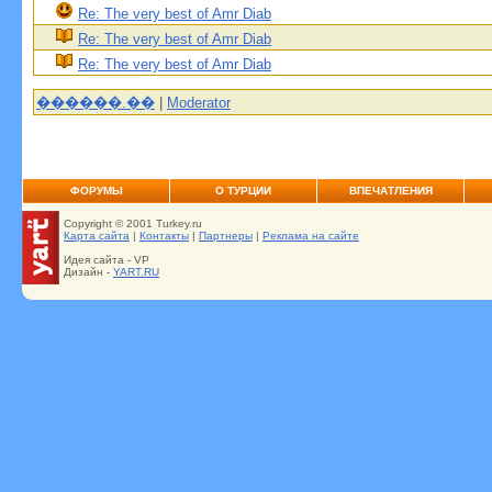
Re: The very best of Amr Diab
Re: The very best of Amr Diab
Re: The very best of Amr Diab
������.��
|
Moderator
ФОРУМЫ
О ТУРЦИИ
ВПЕЧАТЛЕНИЯ
Copyright © 2001 Turkey.ru
Карта сайта
|
Контакты
|
Партнеры
|
Реклама на сайте
Идея сайта - VP
Дизайн -
YART.RU