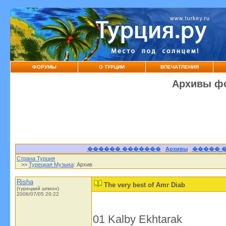
ФОРУМЫ
О ТУРЦИИ
ВПЕЧАТЛЕНИЯ
Архивы фо
������ �������
|
Архивы
|
����� 
Страна Турция
>>
Турецкая Музыка
: Архив
Risha
The very best of Amr Diab
(турецкий шпион)
2006/07/05 20:22
01 Kalby Ekhtarak