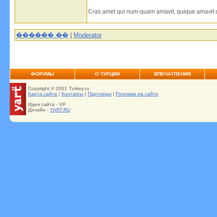
Cras amet qui num-quam amavit, quique amavit 
������.��
|
Moderator
ФОРУМЫ
О ТУРЦИИ
ВПЕЧАТЛЕНИЯ
Copyright © 2001 Turkey.ru
Карта сайта
|
Контакты
|
Партнеры
|
Реклама на сайте
Идея сайта - VP
Дизайн -
YART.RU