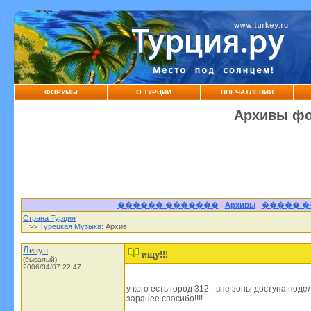
ФОРУМЫ
О ТУРЦИИ
ВПЕЧАТЛЕНИЯ
Архивы фо
������ �������
|
Архивы
|
����� 
Страна Турция
>>
Турецкая Музыка
: Архив
Лизун
ищу!!!
(бывалый)
2006/04/07 22:47
у кого есть город 312 - вне зоны доступа поде
заранее спасибо!!!!