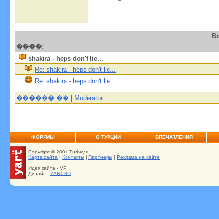
Вс
����:
shakira - heps don't lie...
Re: shakira - heps don't lie...
Re: shakira - heps don't lie...
������.��
|
Moderator
ФОРУМЫ
О ТУРЦИИ
ВПЕЧАТЛЕНИЯ
Copyright © 2001 Turkey.ru
Карта сайта
|
Контакты
|
Партнеры
|
Реклама на сайте
Идея сайта - VP
Дизайн -
YART.RU