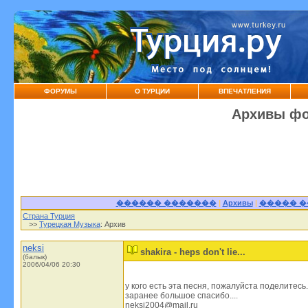
ФОРУМЫ
О ТУРЦИИ
ВПЕЧАТЛЕНИЯ
Архивы фо
������ �������
|
Архивы
|
����� 
Страна Турция
>>
Турецкая Музыка
: Архив
neksi
shakira - heps don't lie...
(балык)
2006/04/06 20:30
у кого есть эта песня, пожалуйста поделитесь...
заранее большое спасибо....
neksi2004@mail.ru