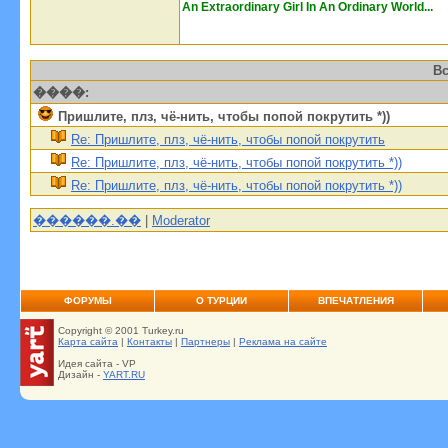
An Extraordinary Girl In An Ordinary World...
Вс
����:
Пришлите, плз, чё-нить, чтобы попой покрутить *))
Re: Пришлите, плз, чё-нить, чтобы попой покрутить
Re: Пришлите, плз, чё-нить, чтобы попой покрутить *))
Re: Пришлите, плз, чё-нить, чтобы попой покрутить *))
������.��
|
Moderator
ФОРУМЫ
О ТУРЦИИ
ВПЕЧАТЛЕНИЯ
Copyright © 2001 Turkey.ru
Карта сайта
|
Контакты
|
Партнеры
|
Реклама на сайте
Идея сайта - VP
Дизайн -
YART.RU