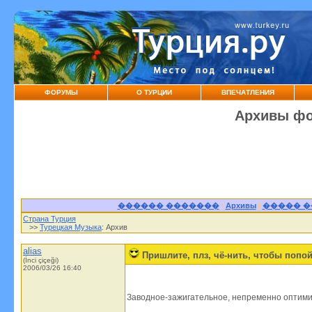
ФОРУМЫ
О ТУРЦИИ
ВПЕЧАТЛЕНИЯ
Архивы фо
������ �������
|
Архивы
|
����� 
Страна Турция
>>
Турецкая Музыка
: Архив
alias
Пришлите, плз, чё-нить, чтобы попой 
(İnci çiçeği)
2006/03/26 16:40
Заводное-зажигательное, непременно оптимис