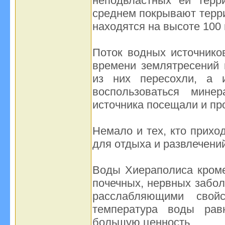
неподвластных ей терр
среднем покрывают терри
находятся на высоте 100
Поток водных источнико
времени землятресений 
из них пересохли, а
воспользоваться мине
источника посещали и п
Немало и тех, кто прихо
для отдыха и развлечений
Воды Хиераполиса кроме
почечных, нервных забо
расслабляющими свой
температура воды рав
большую ценность .