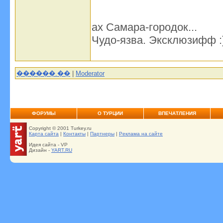
ах Самара-городок...
Чудо-язва. Эксклюзифф :
������.��
|
Moderator
ФОРУМЫ
О ТУРЦИИ
ВПЕЧАТЛЕНИЯ
Copyright © 2001 Turkey.ru
Карта сайта
|
Контакты
|
Партнеры
|
Реклама на сайте
Идея сайта - VP
Дизайн -
YART.RU