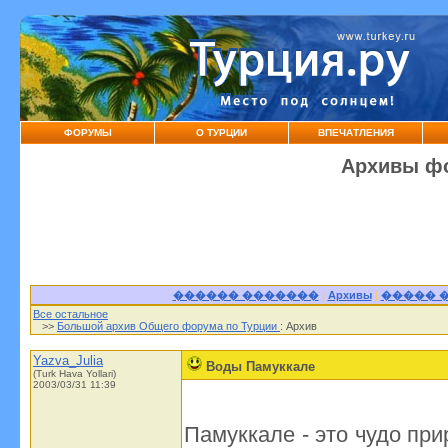
ФОРУМЫ
О ТУРЦИИ
ВПЕЧАТЛЕНИЯ
Архивы фо
������ �������
|
Архивы
|
����� 
Все остальное
>>
Большой архив Общего форума по Турции
: Архив
Yazva_Julia
Воды Памуккале
(Turk Hava Yollari)
2003/03/31 11:39
Памуккале - это чудо при