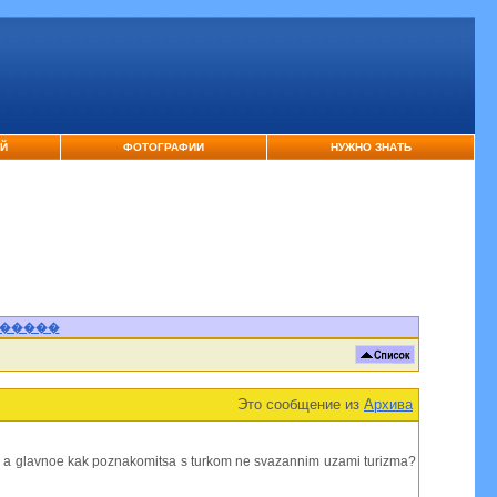
ЕЙ
ФОТОГРАФИИ
НУЖНО ЗНАТЬ
�����
Это сообщение из
Архива
Gde a glavnoe kak poznakomitsa s turkom ne svazannim uzami turizma?