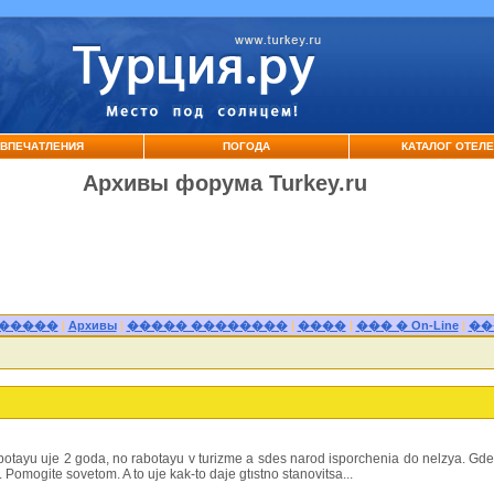
ВПЕЧАТЛЕНИЯ
ПОГОДА
КАТАЛОГ ОТЕЛ
Архивы форума Turkey.ru
������
|
Архивы
|
����� ��������
|
����
|
��� � On-Line
|
��
rabotayu uje 2 goda, no rabotayu v turizme a sdes narod isporchenia do nelzya. 
. Pomogite sovetom. A to uje kak-to daje gtıstno stanovitsa...