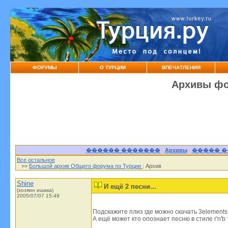
ФОРУМЫ
О ТУРЦИИ
ВПЕЧАТЛЕНИЯ
Архивы фо
������ �������
|
Архивы
|
����� 
Все остальное
>>
Большой архив Общего форума по Турции
: Архив
Shine
И ещё 2 песни...
(хозяин ишака)
2005/07/07 15:49
Подскажите плиз где можно скачать 3elements
А ещё может кто опознает песню в стиле r'n'b та