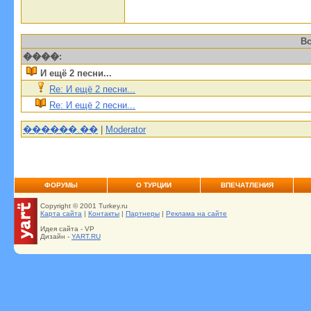
Вс
����:
И ещё 2 песни...
Re: И ещё 2 песни...
Re: И ещё 2 песни...
������.��
|
Moderator
ФОРУМЫ
О ТУРЦИИ
ВПЕЧАТЛЕНИЯ
Copyright © 2001 Turkey.ru
Карта сайта
|
Контакты
|
Партнеры
|
Реклама на сайте
Идея сайта - VP
Дизайн -
YART.RU